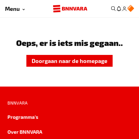
Menu
Oeps, er is iets mis gegaan..
Doorgaan naar de homepage
BNNVARA
Programma's
Over BNNVARA