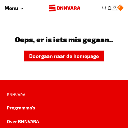
Menu
Oeps, er is iets mis gegaan..
Doorgaan naar de homepage
BNNVARA
Programma's
Over BNNVARA