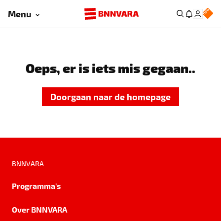
Menu
Oeps, er is iets mis gegaan..
Doorgaan naar de homepage
BNNVARA
Programma's
Over BNNVARA