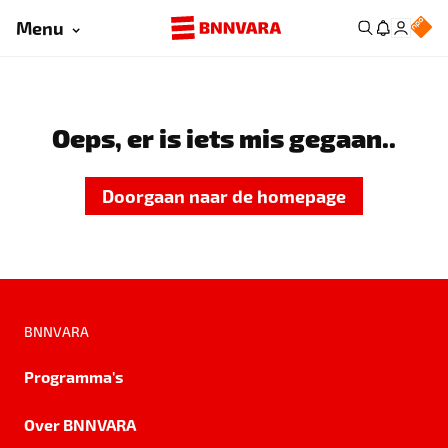
Menu
Oeps, er is iets mis gegaan..
Doorgaan naar de homepage
BNNVARA
Programma's
Over BNNVARA