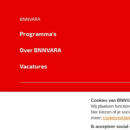
BNNVARA
Programma's
Over BNNVARA
Vacatures
Privacy
Cookie-instellingen
Algemene 