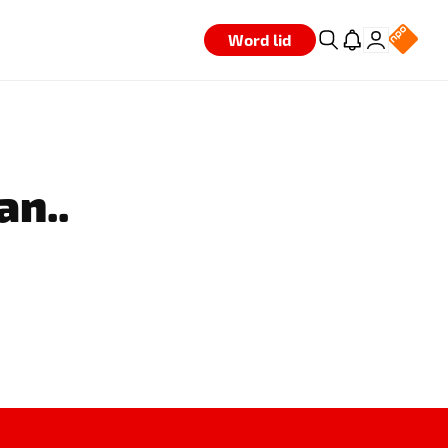
Word lid
an..