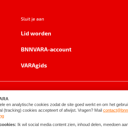
Sluit je aan
Lid worden
BNNVARA-account
VARAgids
voorwaarden
©
2026
BNNVARA