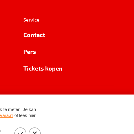
Service
Contact
Pers
Tickets kopen
RSIN 8531 62 402