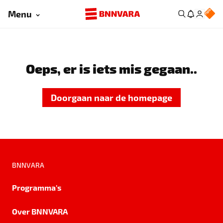
Menu
Oeps, er is iets mis gegaan..
Doorgaan naar de homepage
BNNVARA
Programma's
Over BNNVARA