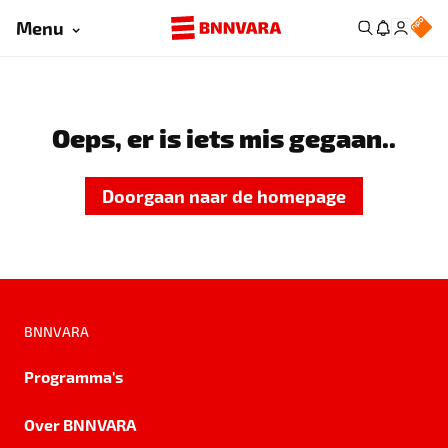
Menu
Oeps, er is iets mis gegaan..
Doorgaan naar de homepage
BNNVARA
Programma's
Over BNNVARA