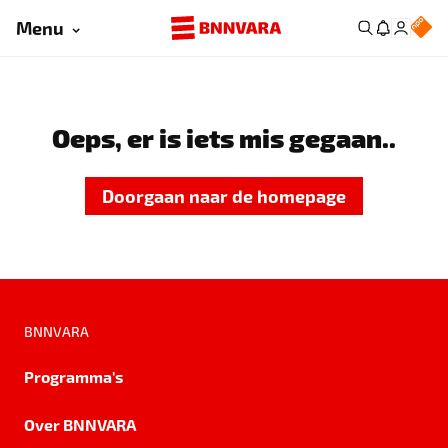
Menu
Oeps, er is iets mis gegaan..
Doorgaan naar de homepage
BNNVARA
Programma's
Over BNNVARA