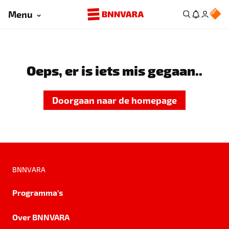
Menu
Oeps, er is iets mis gegaan..
Doorgaan naar de homepage
BNNVARA
Programma's
Over BNNVARA