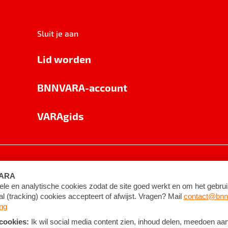
Sluit je aan
Lid worden
BNNVARA-account
VARAgids
voorwaarden
©
2026
BNNVARA