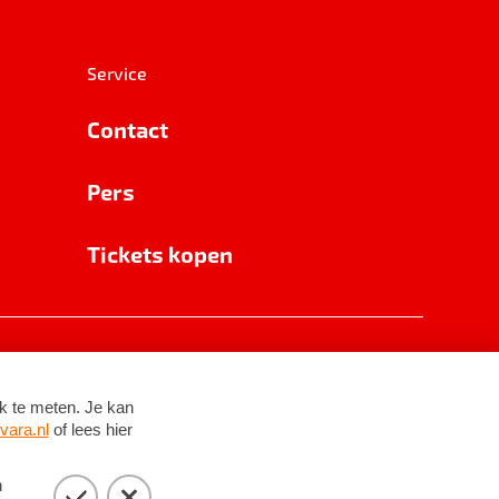
Service
Contact
Pers
Tickets kopen
RSIN 8531 62 402