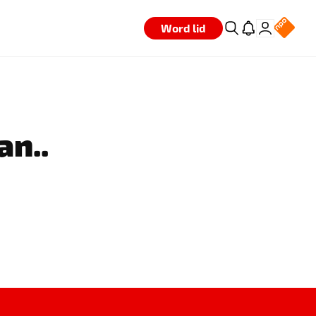
Word lid
an..