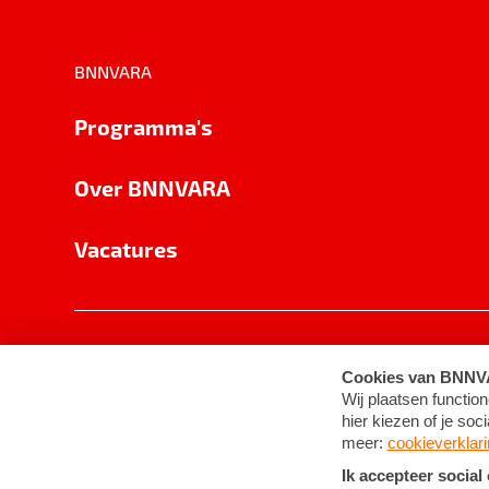
BNNVARA
Programma's
Over BNNVARA
Vacatures
Privacy
Cookie-instellingen
Algemene 