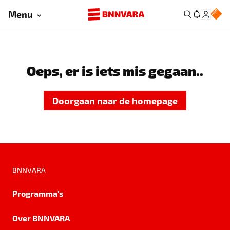
Menu
Oeps, er is iets mis gegaan..
Doorgaan naar de homepage
BNNVARA
Programma's
Over BNNVARA