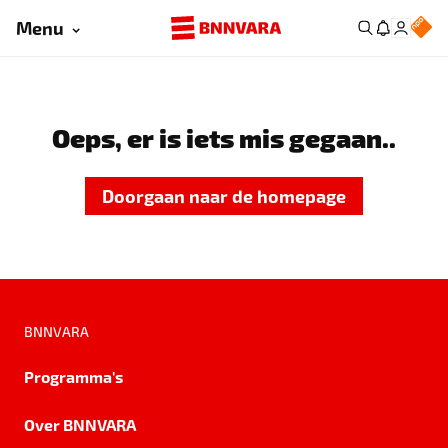
Menu
Oeps, er is iets mis gegaan..
Doorgaan naar de homepage
BNNVARA
Programma's
Over BNNVARA