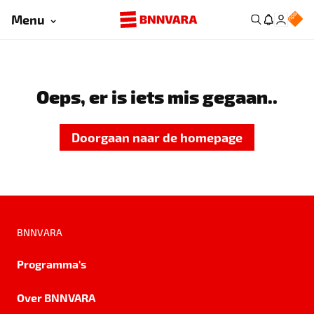
Menu
Oeps, er is iets mis gegaan..
Doorgaan naar de homepage
BNNVARA
Programma's
Over BNNVARA