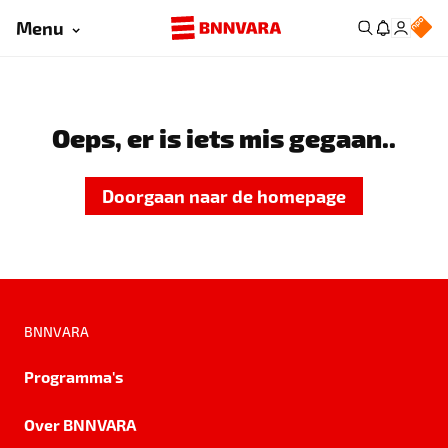
Menu
Oeps, er is iets mis gegaan..
Doorgaan naar de homepage
BNNVARA
Programma's
Over BNNVARA