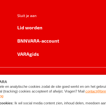
Sluit je aan
Lid worden
BNNVARA-account
VARAgids
voorwaarden
©
2026
BNNVARA