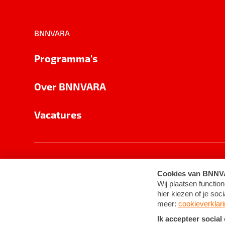
BNNVARA
Programma's
Over BNNVARA
Vacatures
Privacy
Cookie-instellingen
Algemene 