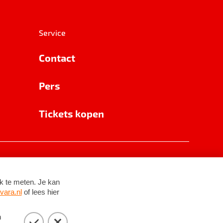
Service
Contact
Pers
Tickets kopen
RSIN 8531 62 402