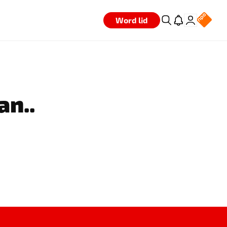
Word lid
an..