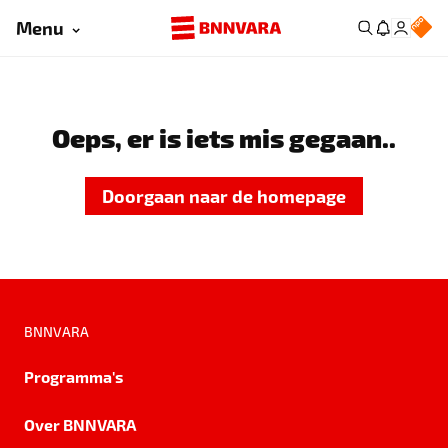
Menu
Oeps, er is iets mis gegaan..
Doorgaan naar de homepage
BNNVARA
Programma's
Over BNNVARA