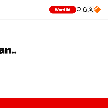
Word lid
an..