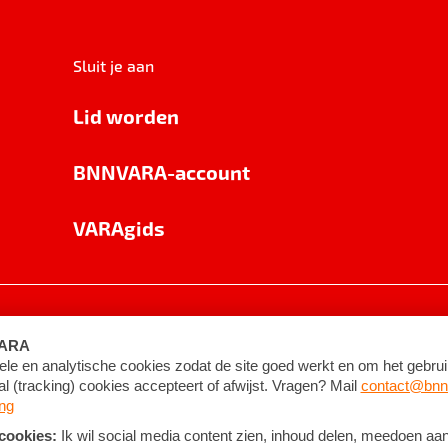
Sluit je aan
Lid worden
BNNVARA-account
VARAgids
voorwaarden
©
2026
BNNVARA