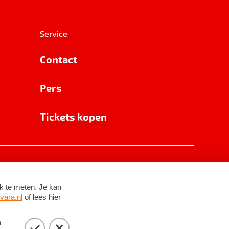
Service
Contact
Pers
Tickets kopen
RSIN 8531 62 402