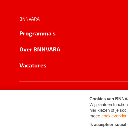
BNNVARA
Programma's
Over BNNVARA
Vacatures
Privacy
Cookie-instellingen
Algemene 