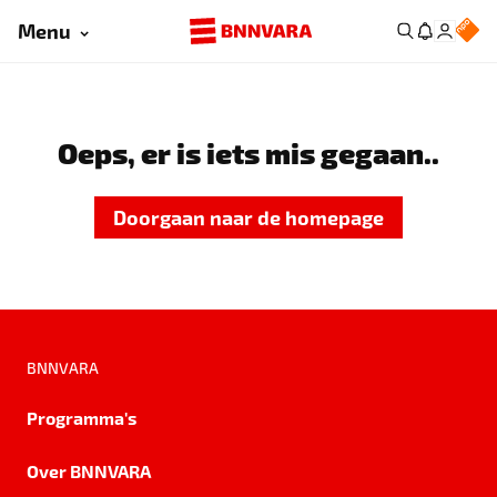
Menu
Oeps, er is iets mis gegaan..
Doorgaan naar de homepage
BNNVARA
Programma's
Over BNNVARA