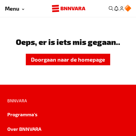
Menu
Oeps, er is iets mis gegaan..
Doorgaan naar de homepage
BNNVARA
Programma's
Over BNNVARA