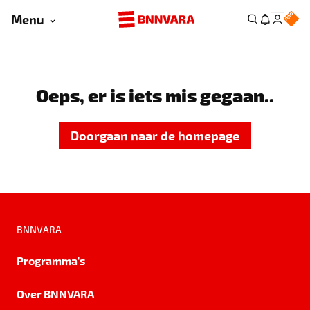
Menu
Oeps, er is iets mis gegaan..
Doorgaan naar de homepage
BNNVARA
Programma's
Over BNNVARA