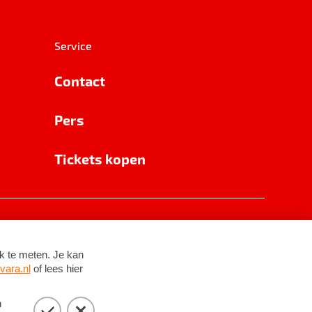
Service
Contact
Pers
Tickets kopen
RSIN 8531 62 402