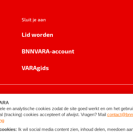
Sluit je aan
Lid worden
BNNVARA-account
VARAgids
voorwaarden
©
2026
BNNVARA