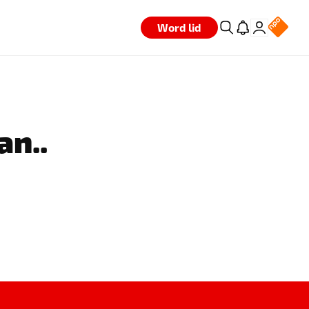
Word lid
an..