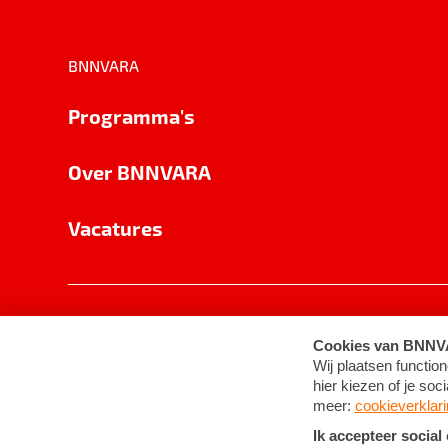
BNNVARA
Programma's
Over BNNVARA
Vacatures
Privacy
Cookie-instellingen
Algemene 