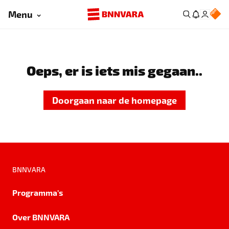
Menu
Oeps, er is iets mis gegaan..
Doorgaan naar de homepage
BNNVARA
Programma's
Over BNNVARA