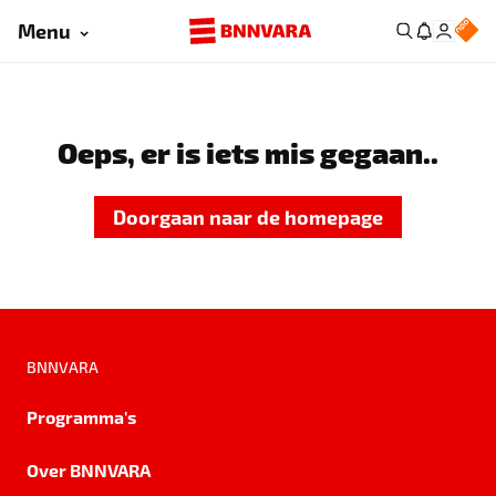
Menu
Oeps, er is iets mis gegaan..
Doorgaan naar de homepage
BNNVARA
Programma's
Over BNNVARA