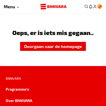
Menu
Oeps, er is iets mis gegaan..
Doorgaan naar de homepage
BNNVARA
Programma's
Over BNNVARA