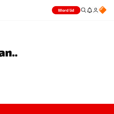
Word lid
an..