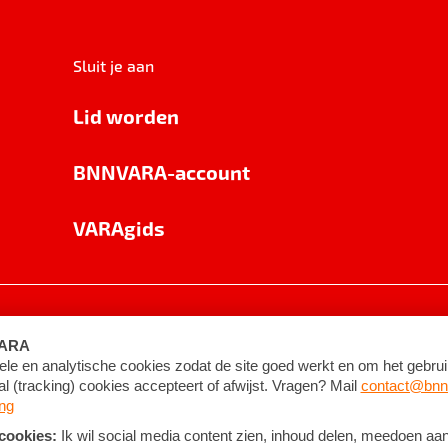
Sluit je aan
Lid worden
BNNVARA-account
VARAgids
voorwaarden
©
2026
BNNVARA