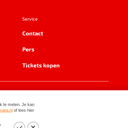
Service
Contact
Pers
Tickets kopen
RSIN 8531 62 402