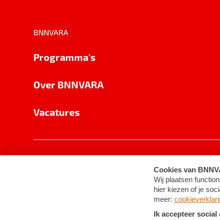
BNNVARA
Programma's
Over BNNVARA
Vacatures
Privacy
Cookie-instellingen
Algemene 