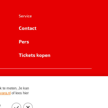
Service
Contact
Pers
Tickets kopen
RSIN 8531 62 402