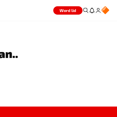
Word lid
an..