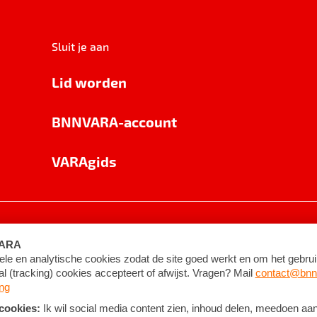
Sluit je aan
Lid worden
BNNVARA-account
VARAgids
voorwaarden
©
2026
BNNVARA