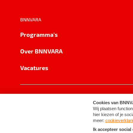
BNNVARA
Programma's
Over BNNVARA
Vacatures
Privacy
Cookie-instellingen
Algemene 