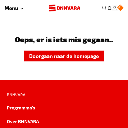
Menu
Oeps, er is iets mis gegaan..
Doorgaan naar de homepage
BNNVARA
Programma's
Over BNNVARA