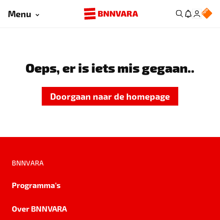
Menu
Oeps, er is iets mis gegaan..
Doorgaan naar de homepage
BNNVARA
Programma's
Over BNNVARA