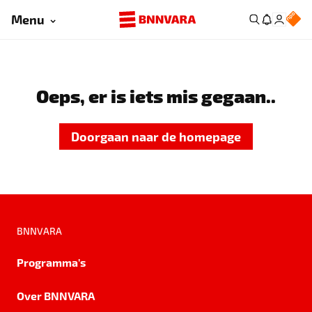
Menu
Oeps, er is iets mis gegaan..
Doorgaan naar de homepage
BNNVARA
Programma's
Over BNNVARA