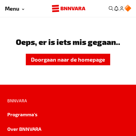
Menu
Oeps, er is iets mis gegaan..
Doorgaan naar de homepage
BNNVARA
Programma's
Over BNNVARA