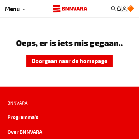
Menu
Oeps, er is iets mis gegaan..
Doorgaan naar de homepage
BNNVARA
Programma's
Over BNNVARA