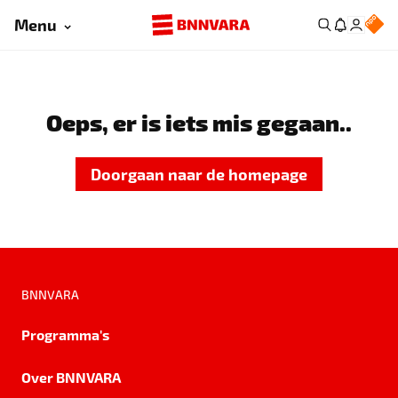
Menu
Oeps, er is iets mis gegaan..
Doorgaan naar de homepage
BNNVARA
Programma's
Over BNNVARA