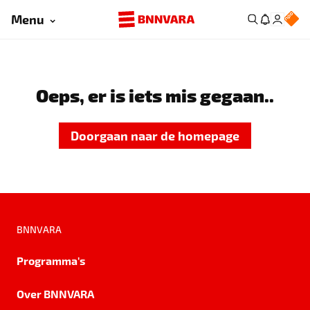
Menu
Oeps, er is iets mis gegaan..
Doorgaan naar de homepage
BNNVARA
Programma's
Over BNNVARA