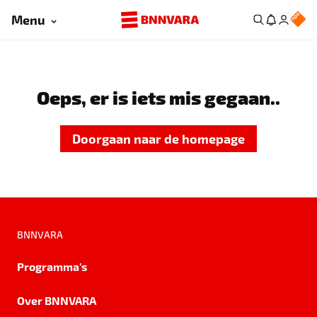
Menu
Oeps, er is iets mis gegaan..
Doorgaan naar de homepage
BNNVARA
Programma's
Over BNNVARA