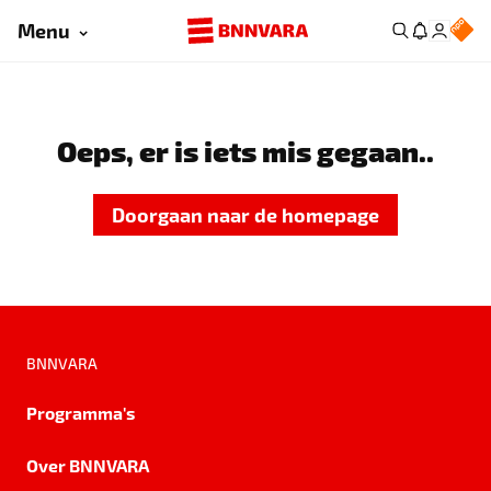
Menu
Oeps, er is iets mis gegaan..
Doorgaan naar de homepage
BNNVARA
Programma's
Over BNNVARA