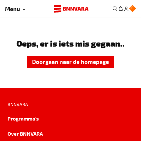
Menu
Oeps, er is iets mis gegaan..
Doorgaan naar de homepage
BNNVARA
Programma's
Over BNNVARA