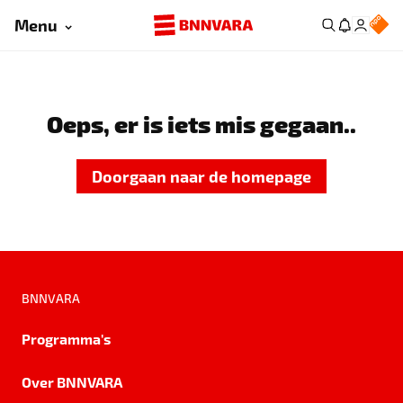
Menu
Oeps, er is iets mis gegaan..
Doorgaan naar de homepage
BNNVARA
Programma's
Over BNNVARA