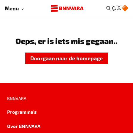
Menu
Oeps, er is iets mis gegaan..
Doorgaan naar de homepage
BNNVARA
Programma's
Over BNNVARA