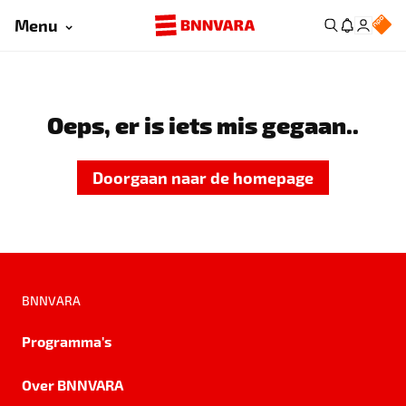
Menu
Oeps, er is iets mis gegaan..
Doorgaan naar de homepage
BNNVARA
Programma's
Over BNNVARA