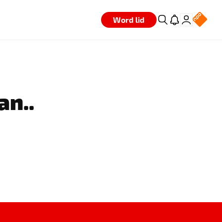
Word lid
an..