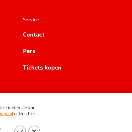
Service
Contact
Pers
Tickets kopen
RSIN 8531 62 402