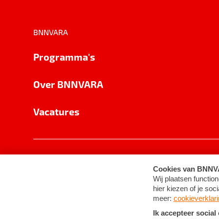
BNNVARA
Programma's
Over BNNVARA
Vacatures
Privacy
Cookie-instellingen
Algemene 