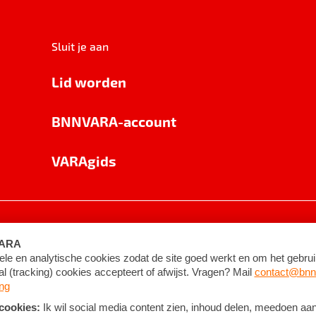
Sluit je aan
Lid worden
BNNVARA-account
VARAgids
voorwaarden
©
2026
BNNVARA