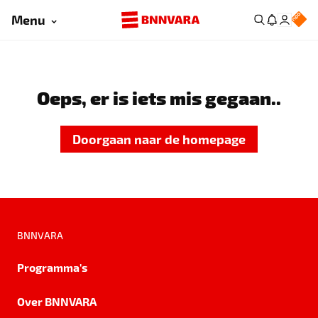
Menu
Oeps, er is iets mis gegaan..
Doorgaan naar de homepage
BNNVARA
Programma's
Over BNNVARA