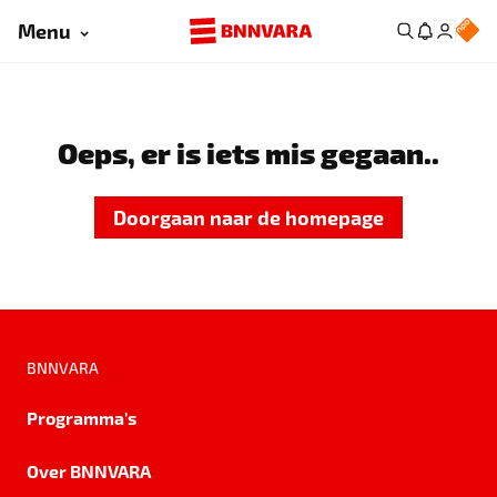
Menu
Oeps, er is iets mis gegaan..
Doorgaan naar de homepage
BNNVARA
Programma's
Over BNNVARA