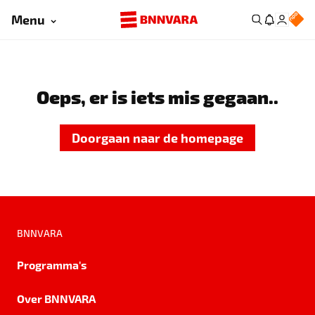
Menu
Oeps, er is iets mis gegaan..
Doorgaan naar de homepage
BNNVARA
Programma's
Over BNNVARA