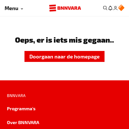
Menu
Oeps, er is iets mis gegaan..
Doorgaan naar de homepage
BNNVARA
Programma's
Over BNNVARA