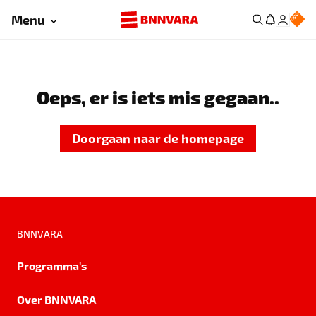
Menu
Oeps, er is iets mis gegaan..
Doorgaan naar de homepage
BNNVARA
Programma's
Over BNNVARA