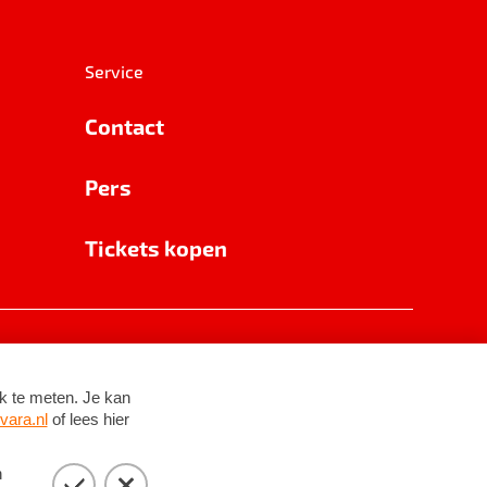
Service
Contact
Pers
Tickets kopen
RSIN 8531 62 402