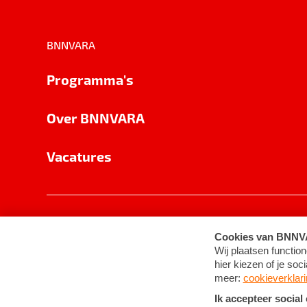
BNNVARA
Programma's
Over BNNVARA
Vacatures
Privacy
Cookie-instellingen
Algemene 