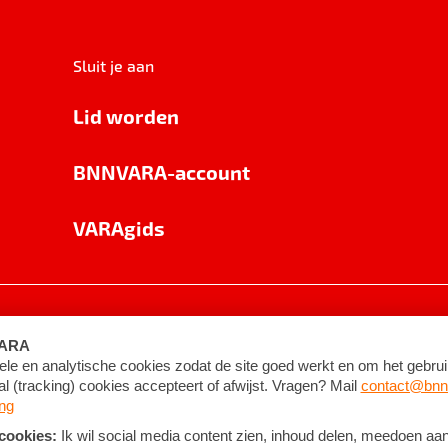
Sluit je aan
Lid worden
BNNVARA-account
VARAgids
voorwaarden
©
2026
BNNVARA