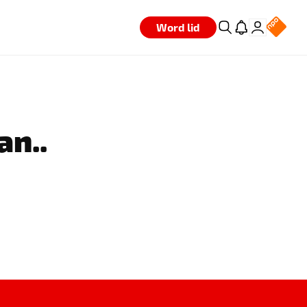
Word lid
an..