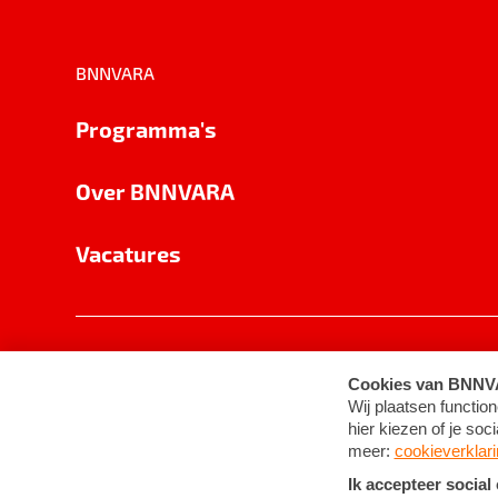
BNNVARA
Programma's
Over BNNVARA
Vacatures
Privacy
Cookie-instellingen
Algemene 