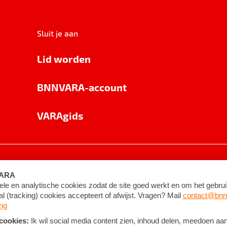
Sluit je aan
Lid worden
BNNVARA-account
VARAgids
voorwaarden
©
2026
BNNVARA