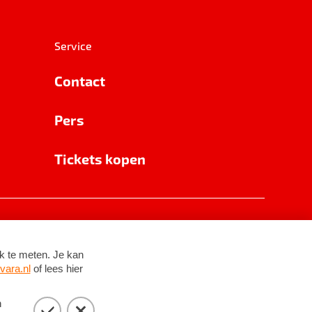
Service
Contact
Pers
Tickets kopen
RSIN 8531 62 402