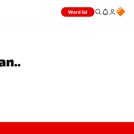
Word lid
an..