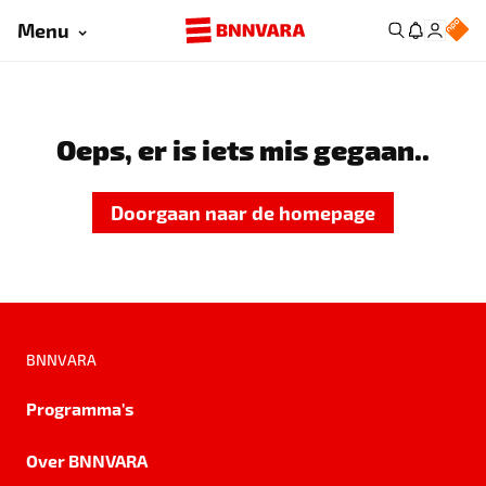
Menu
Oeps, er is iets mis gegaan..
Doorgaan naar de homepage
BNNVARA
Programma's
Over BNNVARA