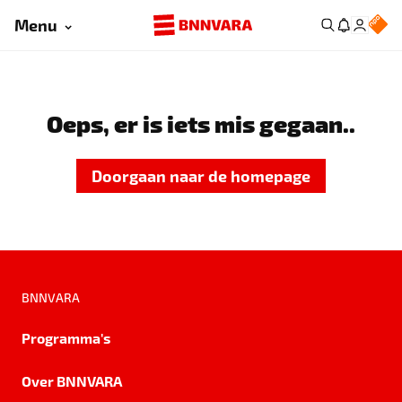
Menu
Oeps, er is iets mis gegaan..
Doorgaan naar de homepage
BNNVARA
Programma's
Over BNNVARA