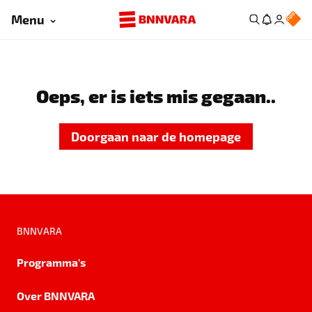
Menu
Oeps, er is iets mis gegaan..
Doorgaan naar de homepage
BNNVARA
Programma's
Over BNNVARA